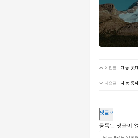
대농 롯
이전글
대농 롯
다음글
댓글
0
등록된 댓글이 