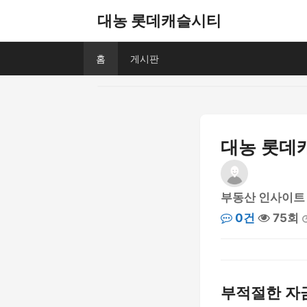
대농 롯데캐슬시티
홈
게시판
대농 롯데캐
부동산 인사이트
0건
75회
부적절한 자금