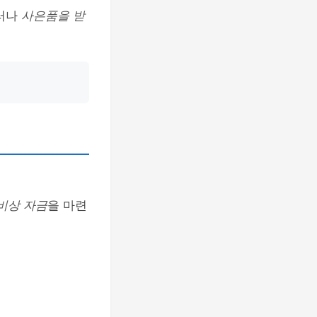
그러나
사은품을 받
비상 자금
을 마련