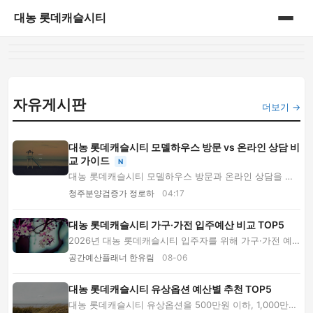
대농 롯데캐슬시티
홈
게시판
자유게시판
더보기 →
대농 롯데캐슬시티 모델하우스 방문 vs 온라인 상담 비
교 가이드
N
대농 롯데캐슬시티 모델하우스 방문과 온라인 상담을 평
면도, 분양가, 입지, 자금 일정 기준으로 비교합...
청주분양검증가 정로하
04:17
대농 롯데캐슬시티 가구·가전 입주예산 비교 TOP5
2026년 대농 롯데캐슬시티 입주자를 위해 가구·가전 예
산을 500만원 이하부터 2,500만원 이상까지 나눠 ...
공간예산플래너 한유림
08-06
대농 롯데캐슬시티 유상옵션 예산별 추천 TOP5
대농 롯데캐슬시티 유상옵션을 500만원 이하, 1,000만원