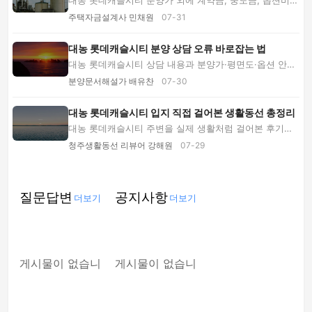
대농 롯데캐슬시티 분양가 외에 계약금, 중도금, 옵션비,
세금과 입주비까지 얼마나 준비해야 할까요? 2...
주택자금설계사 민채원
07-31
대농 롯데캐슬시티 분양 상담 오류 바로잡는 법
대농 롯데캐슬시티 상담 내용과 분양가·평면도·옵션 안내
가 다를 때 공식 문서를 교차 확인하는 순서부...
분양문서해설가 배유찬
07-30
대농 롯데캐슬시티 입지 직접 걸어본 생활동선 총정리
대농 롯데캐슬시티 주변을 실제 생활처럼 걸어본 후기입
니다. 출퇴근·장보기·교육 동선부터 모델하우스 ...
청주생활동선 리뷰어 강해원
07-29
질문답변
공지사항
더보기
더보기
게시물이 없습니
게시물이 없습니