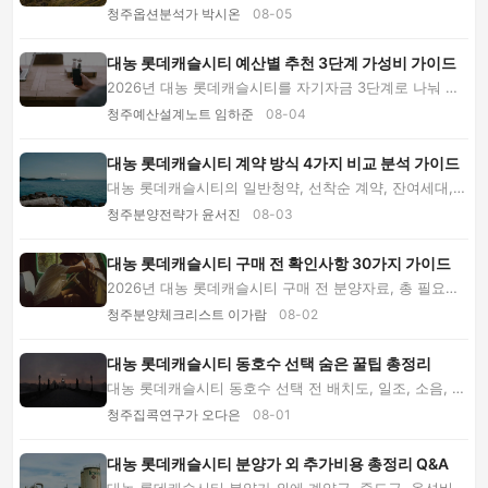
안팎, 2,000만원 이상으로 나눠 추천합니다. 모...
청주옵션분석가 박시온
08-05
대농 롯데캐슬시티 예산별 추천 3단계 가성비 가이드
2026년 대농 롯데캐슬시티를 자기자금 3단계로 나눠 분
양가, 평면도, 옵션과 월 부담을 비교합니다. 모...
청주예산설계노트 임하준
08-04
대농 롯데캐슬시티 계약 방식 4가지 비교 분석 가이드
대농 롯데캐슬시티의 일반청약, 선착순 계약, 잔여세대,
분양권 매수를 비교합니다. 자금 일정과 장단점...
청주분양전략가 윤서진
08-03
대농 롯데캐슬시티 구매 전 확인사항 30가지 가이드
2026년 대농 롯데캐슬시티 구매 전 분양자료, 총 필요자
금, 평면도, 모델하우스, 입지와 계약서를 단계...
청주분양체크리스트 이가람
08-02
대농 롯데캐슬시티 동호수 선택 숨은 꿀팁 총정리
대농 롯데캐슬시티 동호수 선택 전 배치도, 일조, 소음, 주
차 동선과 가구 배치를 교차 확인하는 숨은 ...
청주집콕연구가 오다은
08-01
대농 롯데캐슬시티 분양가 외 추가비용 총정리 Q&A