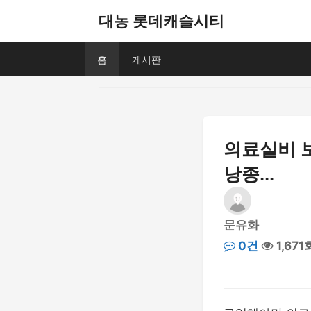
대농 롯데캐슬시티
홈
게시판
의료실비 
낭종...
문유화
0건
1,671