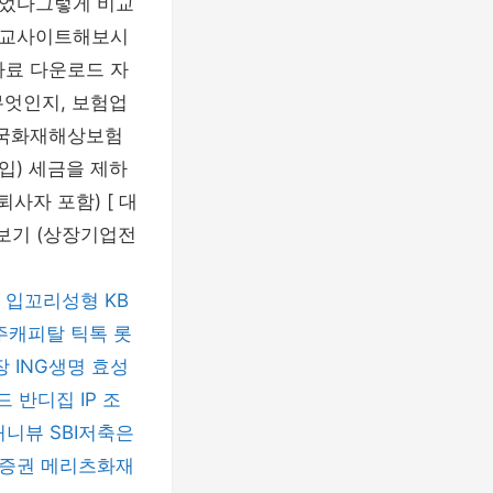
싶었다그렇게 비교
비교사이트해보시
자료 다운로드 자
무엇인지, 보험업
 흥국화재해상보험
입) 세금을 제하
퇴사자 포함) [ 대
위보기 (상장기업전
입꼬리성형
KB
주캐피탈
틱톡
롯
장
ING생명
효성
드
반디집
IP 조
허니뷰
SBI저축은
증권
메리츠화재