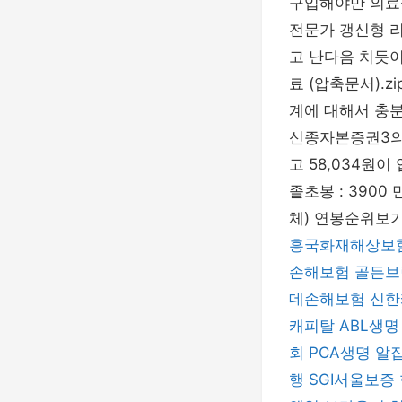
구입해야만 의료
전문가 갱신형 
고 난다음 치듯
료 (압축문서).
계에 대해서 충분
신종자본증권3의 
고 58,034원이
졸초봉 : 390
체) 연봉순위보기
흥국화재해상보
손해보험
골든브
데손해보험
신한
캐피탈
ABL생명
회
PCA생명
알
행
SGI서울보증