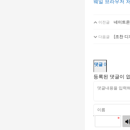
웨일 브라우저
네이트온
이전글
[조찬 디
다음글
댓글
0
등록된 댓글이 
고침