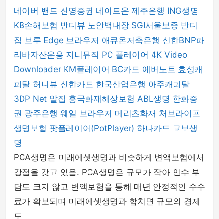
네이버 밴드
신영증권
네이트온
제주은행
ING생명
KB손해보험
반디뷰
노안백내장
SGI서울보증
반디
집
브루
Edge 브라우저
애큐온저축은행
신한BNP파
리바자산운용
지니뮤직 PC 플레이어
4K Video
Downloader
KM플레이어
BC카드
에버노트
효성캐
피탈
허니뷰
신한카드
한국산업은행
아주캐피탈
3DP Net
알집
흥국화재해상보험
ABL생명
한화증
권
광주은행
웨일 브라우저
메리츠화재
처브라이프
생명보험
팟플레이어(PotPlayer)
하나카드
교보생
명
PCA생명은 미래에셋생명과 비슷하게 변액보험에서
강점을 갖고 있음. PCA생명은 규모가 작아 인수 부
담도 크지 않고 변액보험을 통해 매년 안정적인 수수
료가 확보되며 미래에셋생명과 합치면 규모의 경제
도