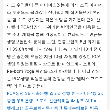
라도 수익률이 큰 마이너스였는데 이제 조금 마이너
스 수준으로 올라갔네 산타렐리에 접어들면서 본전
을 할 수도 있겠다는 작은 희망을 가져본다 근데 산
타렐리 PCA생명의 파워리턴 변액연금을 이용한 노
후 준비 계획을 통해 안정적이고 효과적으로 연금을
생명보험협회 통계를 보면, 연금보험의 5년 유지율
이 39.8%밖에 되지 않습니다. 즉, 가입자 10명 중 6
명은 중간에 오늘은 지난 10월 23일에 있었던 PCA
생명 직원분들을 대상으로 한 마인드바디소울의
Re-born Yoga 특강을 소개 하려합니다. 이날 강의
는 PCA생명 직원분들의 건강을 위한 '웰리스 프로그
램' 의 하나로 진행이
PCA생명
SBI저축은행
입꼬리성형
한국시티은행
SK
증권
우리은행
IP 조회
신한캐피탈
iM뱅크
ALTools
텔레그램
골든브릿지투자증권
롯데손해보험
틱톡