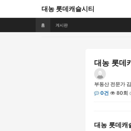
대농 롯데캐슬시티
홈
게시판
대농 롯데캐
부동산 전문가 
0건
80회
대농 롯데캐슬