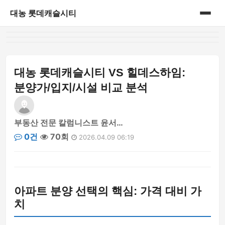
대농 롯데캐슬시티
홈
게시판
대농 롯데캐슬시티 VS 힐데스하임:
분양가/입지/시설 비교 분석
부동산 전문 칼럼니스트 윤서…
0건
70회
2026.04.09 06:19
아파트 분양 선택의 핵심: 가격 대비 가
치