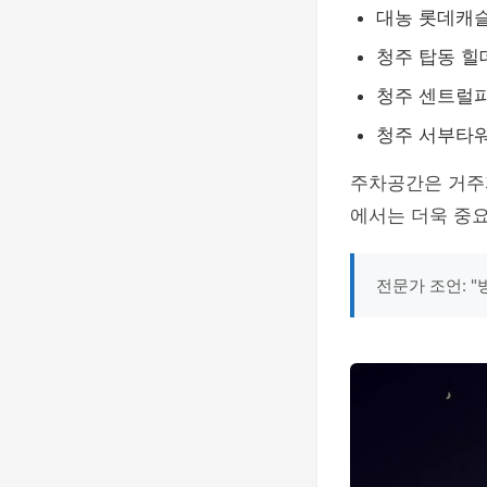
대농 롯데캐슬
청주 탑동 힐데
청주 센트럴파
청주 서부타워:
주차공간은 거주
에서는 더욱 중
전문가 조언: 