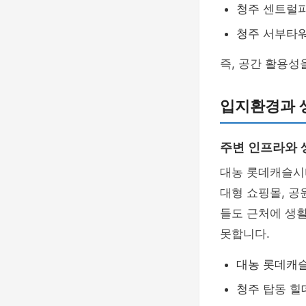
청주 센트럴파크
청주 서부타워:
즉, 공간 활용
입지환경과 
주변 인프라와 
대농 롯데캐슬
대형 쇼핑몰, 공
들도 근처에 생
못합니다.
대농 롯데캐슬
청주 탑동 힐