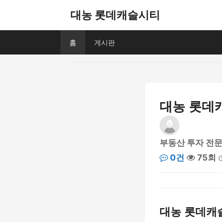
대농 롯데캐슬시티
홈
게시판
대농 롯데
부동산 투자 전
0건
75회
대농 롯데캐