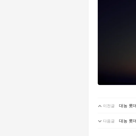
대농 롯데
이전글
대농 롯
다음글