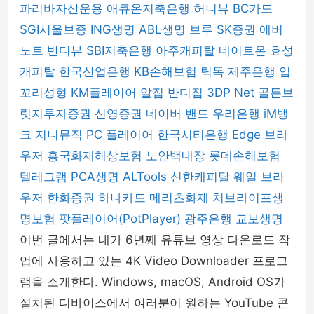
파리바자산운용
애큐온저축은행
허니뷰
BC카드
SGI서울보증
ING생명
ABL생명
브루
SK증권
에버
노트
반디뷰
SBI저축은행
아주캐피탈
네이트온
효성
캐피탈
한국산업은행
KB손해보험
틱톡
제주은행
입
꼬리성형
KM플레이어
알집
반디집
3DP Net
골든브
릿지투자증권
신영증권
네이버 밴드
우리은행
iM뱅
크
지니뮤직 PC 플레이어
한국시티은행
Edge 브라
우저
흥국화재해상보험
노안백내장
롯데손해보험
텔레그램
PCA생명
ALTools
신한캐피탈
웨일 브라
우저
한화증권
하나카드
메리츠화재
처브라이프생
명보험
팟플레이어(PotPlayer)
광주은행
교보생명
이번 글에서는 내가 6년째 유튜브 영상 다운로드 작
업에 사용하고 있는 4K Video Downloader 프로그
램을 소개한다. Windows, macOS, Android OS가
설치된 디바이스에서 여러분이 원하는 YouTube 콘