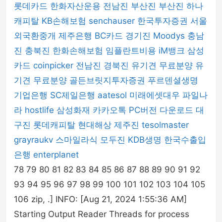
롯데카드
한화자산운용
전남진
부산진
부산진
하나
캐피탈
KB손해보험
senchauser
한국투자증권
서울
외국환중개
제주은행
BC카드
경기진
Moodys
충남
진
충북진
한화손해보험
임플란트비용
iM뱅크
삼성
카드
coinpicker
전남진
경북진
유기견 무료분양
유
기견 무료분양
골든브릿지투자증권
푸르덴셜생명
기업은행
SC제일은행
aatesol
미래에셋대우
파일나
라
hostlife
삼성화재
카카오톡 PC버전 다운로드
대
구진
롯데캐피탈
현대해상
제주진
tesolmaster
grayraukv
스마일라식
모두진
KDB생명
한국수출입
은행
enterplanet
78 79 80 81 82 83 84 85 86 87 88 89 90 91 92
93 94 95 96 97 98 99 100 101 102 103 104 105
106 zip, .] INFO: [Aug 21, 2024 1:55:36 AM]
Starting Output Reader Threads for process