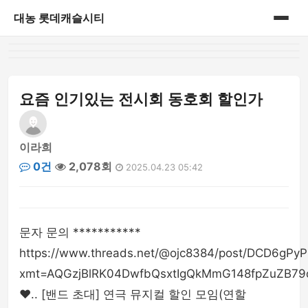
대농 롯데캐슬시티
홈
게시판
요즘 인기있는 전시회 동호회 할인가
이라희
0건
2,078회
2025.04.23 05:42
문자 문의 ***********
https://www.threads.net/@ojc8384/post/DCD6gPy
xmt=AQGzjBlRK04DwfbQsxtIgQkMmG148fpZuZB79
❤️.. [밴드 초대] 연극 뮤지컬 할인 모임(연할