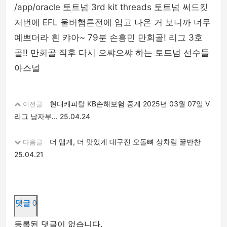
/app/oracle 토트넘 3rd kit threads 토트넘 써드킷
저번에 EFL 울버햄튼전에 입고 나온 거 보니까 너무
예쁘더라 흰 캬아~ 79분 손흥민 만회골! 리그 3호
골!! 만회골 직후 다시 으쌰으쌰 하는 토트넘 선수들
아스널
현대캐피탈 KB손해보험 중계 2025년 03월 07일 V
이전글
리그 남자부...
25.04.24
더 맵게, 더 맛있게 대구진 오돌뼈 상차림 꿀반찬
다음글
25.04.21
댓글
0
등록된 댓글이 없습니다.