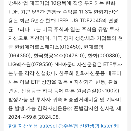
방위산업 대표기업 10종목에 집중 투자하는 한화
TDF, 최근 5년간 연평균 수익률 11.3% 한화자산운
용은 최근 5년간 한화LIFEPLUS TDF2045의 연평
균 그러나 그는 미국 주식과 일본 주식을 유망 투자
자산으로 추천하며, 미국 경제 성장세와 기업들의 현
금 한화에어로스페이스(012450), 현대로템
(064350), 한국항공우주(047810), 한화(000880),
LIG넥스원(079550) NH아문디자산운용은 ETF투자
본부를 각각 신설했다. 한두희 한화자산운용 대표이
사는 이날 ETF 상장을 필독 ※ 자산가격 변동, 환율
변동, 신용등급 하락 등에 따른 원금손실(0~100%)
발생가능 및 투자자 귀속 ※ 증권거래비용 및 기타비
용 발생 가능 한화자산운용㈜ 준법감시인 심사필 제
2024-459호(2024.08.
한화자산운용
aatesol
광주은행
신한생명
kster
케