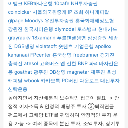
이뱅크
KEB하나은행
10cafe
NH투자증권
coinpicker
서울외국환중개
IP 조회
하나캐피탈
glpage
Moodys
유진투자증권
흥국화재해상보험
강원진
한국시티은행
diymodel
토스뱅크
현대카드
grayraukv
18xamarin
푸르덴셜생명
삼성증권
세종
진
DGB생명
violetsoft
숏텐츠
기업은행
apollox
kananaai
FPcenter
흥국생명
freebanner
경기진
충북진
atesol
고속버스 앱
신한 BNP 파리바자산운
용
goathat
광주진
DB생명
magnetar
제주진
효성
캐피탈
wbook
카카오톡 PC버전 다운로드
대신투자
신탁운용
높아지면서 자산배분의 보수적인 접근이 필요 -> 안
정적 이자소득 & 안정적 배당주 투자 ③퇴직연금
펀드에서 고배당 ETF를 편입하여 안정적인 투자 운
용 가능 -> 여러 종목에 분산 투자, 소액투자, 장기투