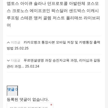
앱토스 아이큐 솔라나 던프로토콜 아발란체 코스모
스 크로노스 에이프코인 팍스달러 샌드박스 이캐시
루프링 스테픈 앵커 골렘 저스트 폴리매쓰 라이브피
어
카카오뱅크 통장사본 모바일 저장 및 카뱅통장 출력
이전글
방법
25.02.25
푸르덴셜생명 과장 승진자교육 과정, 리더십과 갈등
다음글
관리 과정...
25.02.24
댓글
0
등록된 댓글이 없습니다.