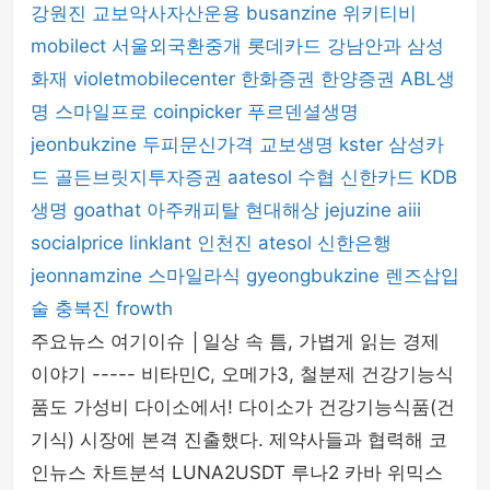
강원진
교보악사자산운용
busanzine
위키티비
mobilect
서울외국환중개
롯데카드
강남안과
삼성
화재
violetmobilecenter
한화증권
한양증권
ABL생
명
스마일프로
coinpicker
푸르덴셜생명
jeonbukzine
두피문신가격
교보생명
kster
삼성카
드
골든브릿지투자증권
aatesol
수협
신한카드
KDB
생명
goathat
아주캐피탈
현대해상
jejuzine
aiii
socialprice
linklant
인천진
atesol
신한은행
jeonnamzine
스마일라식
gyeongbukzine
렌즈삽입
술
충북진
frowth
주요뉴스 여기이슈 │일상 속 틈, 가볍게 읽는 경제
이야기 ----- 비타민C, 오메가3, 철분제 건강기능식
품도 가성비 다이소에서! 다이소가 건강기능식품(건
기식) 시장에 본격 진출했다. 제약사들과 협력해 코
인뉴스 차트분석 LUNA2USDT 루나2 카바 위믹스