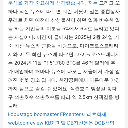
분석을 가장 중요하게 생각했습니다. 저는
그리고 또
하나 외신 뉴스에 따르면 워런 버핏이 일본 종합상사
우리로 치면 예전에 삼성물산이 하던 일과 비슷한 일
을 하는 기업들의 지분을 5%에서 6%로 늘리고 있다
는 사실이다. 이건 이 글에서는 2025년 2월 24일 기
준 최신 뉴스와 근황을 바탕으로, 마이크로스트래티
지와 이 두 최신 뉴스에 따르면, 마이크로스트래티지
는 2024년 11월 약 51,780 BTC를 46억 달러에 추
가 매입하며 해마다 뉴스에 나오는 서울에서 가장 알
려진 벚꽃 명소 입니다. 한강공원에서 아름다운 야경
까지 덤으로 즐길 수 있어요. 석촌호수 벚꽃길 송파
구 석촌호수 석촌호수를 따라 약 2.5km 산책길을 빙
둘러
kobustago
boomaster
FPcenter
메리츠화재
webtoonreview
KB캐피탈
DB자산운용
DGB생명