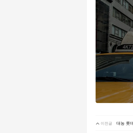
대농 롯
이전글