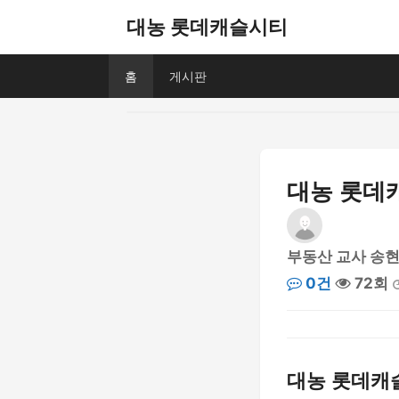
대농 롯데캐슬시티
홈
게시판
대농 롯데
부동산 교사 송
0건
72회
대농 롯데캐