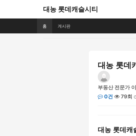
대농 롯데캐슬시티
홈
게시판
대농 롯데
부동산 전문가 
0건
79회
대농 롯데캐