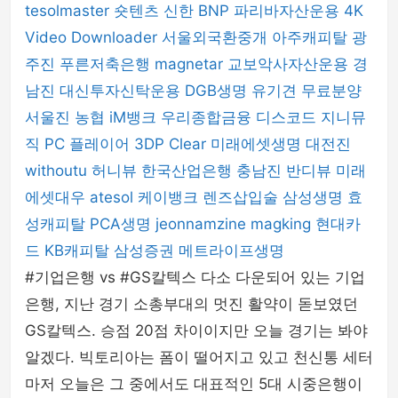
tesolmaster
숏텐츠
신한 BNP 파리바자산운용
4K
Video Downloader
서울외국환중개
아주캐피탈
광
주진
푸른저축은행
magnetar
교보악사자산운용
경
남진
대신투자신탁운용
DGB생명
유기견 무료분양
서울진
농협
iM뱅크
우리종합금융
디스코드
지니뮤
직 PC 플레이어
3DP Clear
미래에셋생명
대전진
withoutu
허니뷰
한국산업은행
충남진
반디뷰
미래
에셋대우
atesol
케이뱅크
렌즈삽입술
삼성생명
효
성캐피탈
PCA생명
jeonnamzine
magking
현대카
드
KB캐피탈
삼성증권
메트라이프생명
#기업은행 vs #GS칼텍스 다소 다운되어 있는 기업
은행, 지난 경기 소총부대의 멋진 활약이 돋보였던
GS칼텍스. 승점 20점 차이이지만 오늘 경기는 봐야
알겠다. 빅토리아는 폼이 떨어지고 있고 천신통 세터
마저 오늘은 그 중에서도 대표적인 5대 시중은행이