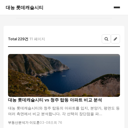
대농 롯데캐슬시티
홈
게시판
Total 229건
11 페이지
대농 롯데캐슬시티 vs 청주 탑동 아파트 비교 분석
대농 롯데캐슬시티와 청주 탑동의 아파트를 입지, 분양가, 평면도 등
여러 측면에서 비교 분석합니다. 각 선택의 장단점을 파...
부동산분석가 이도훈
03-08
조회 76